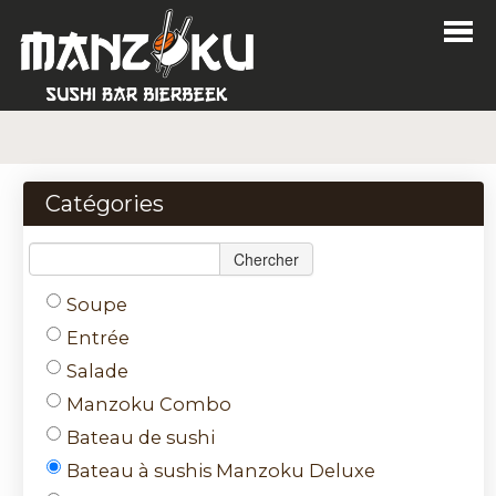
Home
Commander
Catégories
Menu
Chercher
Login
Soupe
Contact
Entrée
Salade
Nl
Manzoku Combo
Fr
Bateau de sushi
Bateau à sushis Manzoku Deluxe