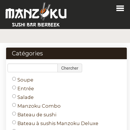
Home
Commander
Catégories
Menu
Chercher
Login
Soupe
Contact
Entrée
Salade
Nl
Manzoku Combo
Fr
Bateau de sushi
Bateau à sushis Manzoku Deluxe