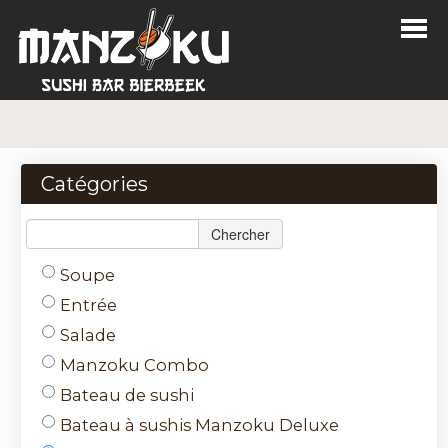
Home
Commander
Catégories
Menu
Chercher
Login
Soupe
Contact
Entrée
Salade
Nl
Manzoku Combo
Fr
Bateau de sushi
Bateau à sushis Manzoku Deluxe