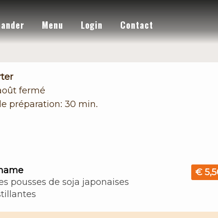
ander
Menu
Login
Contact
ter
 août
fermé
e préparation: 30 min.
mame
€ 5,5
es pousses de soja japonaises
tillantes