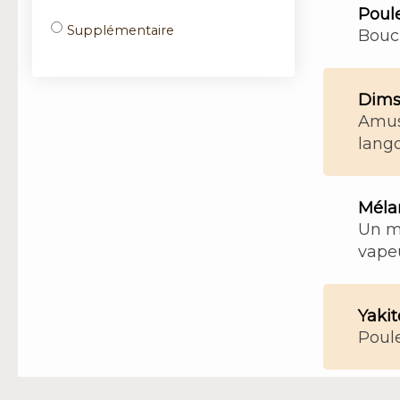
Poul
Supplémentaire
Bouc
Dims
Amuse
lang
Méla
Un m
vape
Yakit
Poule