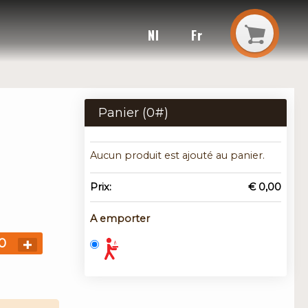
Nl
Fr
Panier (
0
#)
Aucun produit est ajouté au panier.
Prix:
€ 0,00
A emporter
0