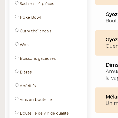
Sashimi - 4 pièces
Gyoz
Poke Bowl
Boule
Curry thaïlandais
Gyoza
Wok
Quen
Boissons gazeuses
Dims
Amus
Bières
la va
Apéritifs
Méla
Vins en bouteille
Un m
Bouteille de vin de qualité