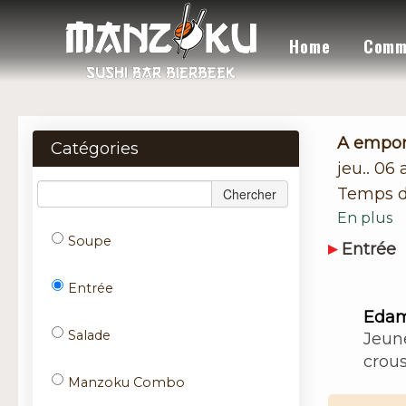
Home
Comm
A empor
Catégories
jeu.. 06
Temps d
Chercher
En plus
Soupe
Entrée
Entrée
Eda
Salade
Jeun
crous
Manzoku Combo