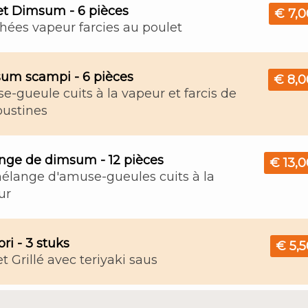
et Dimsum - 6 pièces
€ 7,0
hées vapeur farcies au poulet
um scampi - 6 pièces
€ 8,0
-gueule cuits à la vapeur et farcis de
oustines
nge de dimsum - 12 pièces
€ 13,0
élange d'amuse-gueules cuits à la
ur
ori - 3 stuks
€ 5,5
t Grillé avec teriyaki saus