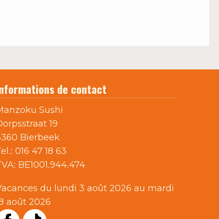
Informations de contact
Manzoku Sushi
Dorpsstraat 19
3360 Bierbeek
el.:
016 47 18 63
TVA:
BE1001.944.474
Vacances du lundi 3 août 2026 au mardi
18 août 2026