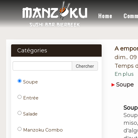
Home
Comm
A empor
Catégories
dim.. 09
Temps d
Chercher
En plus
Soupe
Soupe
Entrée
Soup
Salade
Soup
miso,
d'alg
Manzoku Combo