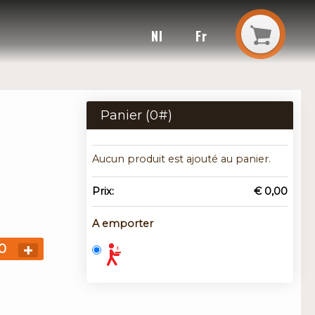
Nl
Fr
Panier (
0
#)
Aucun produit est ajouté au panier.
Prix:
€ 0,00
A emporter
0