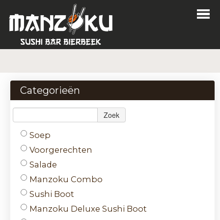
Home
Bestellen
Categorieën
Menu
Zoek
Login
Soep
Contact
Voorgerechten
Salade
Nl
Manzoku Combo
Fr
Sushi Boot
Manzoku Deluxe Sushi Boot